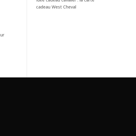
cadeau West Cheval
ur
t