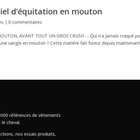
iel d’équitation en mouton
es
|
0 commentaires
 MOUTON, AVANT TOUT UN GROS CRUSH … Qui n’a jamais craqué po
e une sangle en mouton ? Cette matière fait fureur depuis maintenan
 : 5000 références de vêtements
 le cheval.
ctions, nos essais produits,