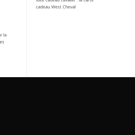
cadeau West Cheval
r la
les