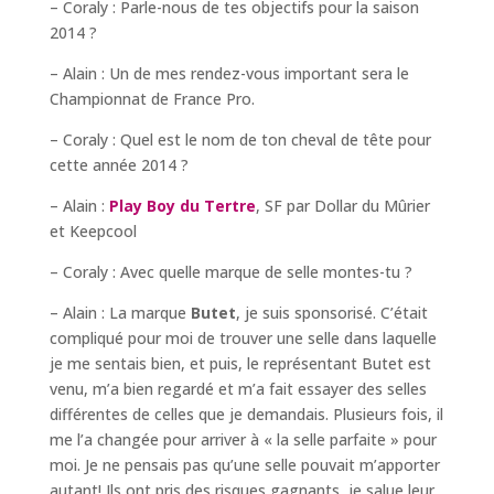
– Coraly : Parle-nous de tes objectifs pour la saison
2014 ?
– Alain : Un de mes rendez-vous important sera le
Championnat de France Pro.
– Coraly : Quel est le nom de ton cheval de tête pour
cette année 2014 ?
– Alain :
Play Boy du Tertre
, SF par Dollar du Mûrier
et Keepcool
– Coraly : Avec quelle marque de selle montes-tu ?
– Alain : La marque
Butet
, je suis sponsorisé. C’était
compliqué pour moi de trouver une selle dans laquelle
je me sentais bien, et puis, le représentant Butet est
venu, m’a bien regardé et m’a fait essayer des selles
différentes de celles que je demandais. Plusieurs fois, il
me l’a changée pour arriver à « la selle parfaite » pour
moi. Je ne pensais pas qu’une selle pouvait m’apporter
autant! Ils ont pris des risques gagnants, je salue leur