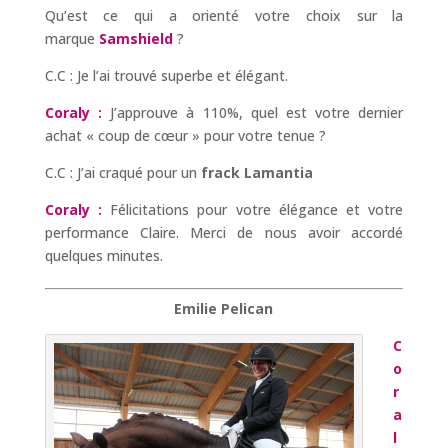
Qu’est ce qui a orienté votre choix sur la
marque
Samshield
?
C.C : Je l’ai trouvé superbe et élégant.
Coraly :
J’approuve à 110%, quel est votre dernier
achat « coup de cœur » pour votre tenue ?
C.C : J’ai craqué pour un
frack Lamantia
Coraly :
Félicitations pour votre élégance et votre
performance Claire. Merci de nous avoir accordé
quelques minutes.
Emilie Pelican
C
o
r
a
l