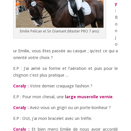
y
:
B
o
n
Emilie Pelican et Sir Diamant (Master PRO 7 ans)
j
o
ur Emilie, vous êtes passée au casque ; qu’est ce qui a
orienté votre choix ?
E.P : J’ai aimé sa forme et l’aération et puis pour le
chignon c’est plus pratique …
Coraly :
Votre dernier craquage fashion ?
E.P : Pour mon cheval, une
large muserolle vernie
.
Coraly :
Avez-vous un grigri ou un porte-bonheur ?
E.P : OUI, j’ai mon bracelet avec un trèfle.
Coraly :
Et bien merci Emilie de nous avoir accordé