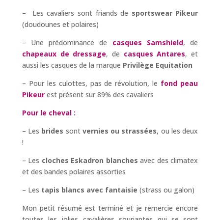
– Les cavaliers sont friands de
sportswear Pikeur
(doudounes et polaires)
– Une prédominance de
casques Samshield
, de
chapeaux de dressage
, de
casques Antares
, et
aussi les casques de la marque
Privilège Equitation
– Pour les culottes, pas de révolution, le
fond peau
Pikeur
est présent sur 89% des cavaliers
Pour le cheval :
– Les
brides
sont
vernies ou strassées
, ou les deux
!
– Les
cloches Eskadron blanches
avec des climatex
et des bandes polaires assorties
– Les
tapis blancs avec fantaisie
(strass ou galon)
Mon petit résumé est terminé et je remercie encore
toutes les jolies cavalières souriantes qui se sont