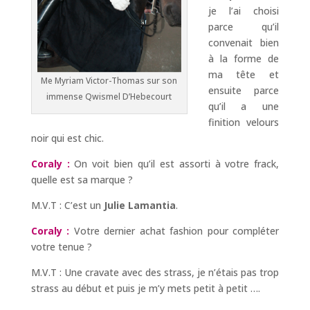
je l’ai choisi
parce qu’il
convenait bien
à la forme de
ma tête et
Me Myriam Victor-Thomas sur son
ensuite parce
immense Qwismel D’Hebecourt
qu’il a une
finition velours
noir qui est chic.
Coraly :
On voit bien qu’il est assorti à votre frack,
quelle est sa marque ?
M.V.T : C’est un
Julie Lamantia
.
Coraly :
Votre dernier achat fashion pour compléter
votre tenue ?
M.V.T : Une cravate avec des strass, je n’étais pas trop
strass au début et puis je m’y mets petit à petit ….